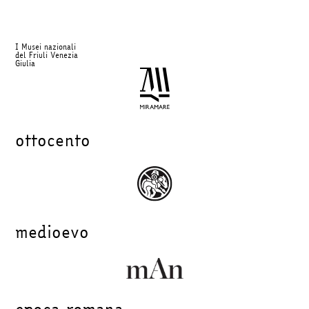
I Musei nazionali
del Friuli Venezia
Giulia
ottocento
medioevo